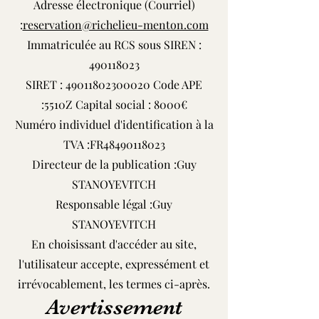
Adresse électronique (Courriel)
:
reservation@richelieu-menton.com
Immatriculée au RCS sous SIREN :
490118023
SIRET :
49011802300020
Code APE
:5510Z Capital social : 8000€
Numéro individuel d'identification à la
TVA :FR48490118023
Directeur de la publication :Guy
STANOYEVITCH
Responsable légal :Guy
STANOYEVITCH
En choisissant d'accéder au site,
l'utilisateur accepte, expressément et
irrévocablement, les termes ci-après.
Avertissement