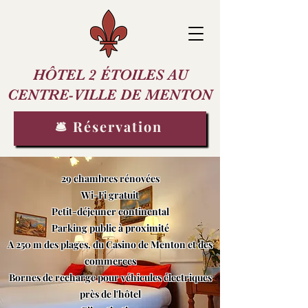
HÔTEL 2 ÉTOILES AU
CENTRE-VILLE DE MENTON
🛎️ Réservation
29 chambres rénovées
Wi-Fi gratuit
Petit-déjeuner continental
Parking public à proximité
A 250 m des plages, du Casino de Menton et des
commerces
Bornes de recharge pour véhicules électriques
près de l'hôtel